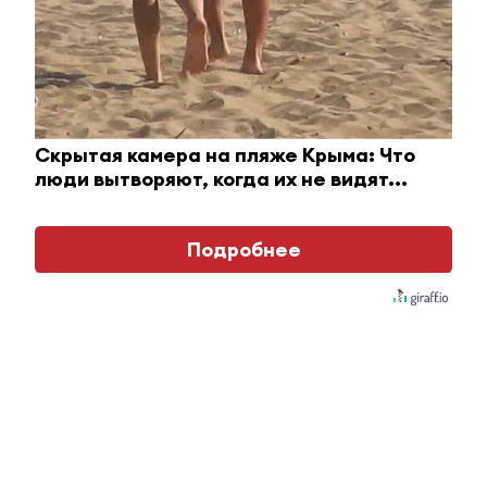
Этот танец невесты оставит вас без слов!
Скрытая камера на пляже Крыма: Что
Пересмотрела 10 раз
люди вытворяют, когда их не видят...
i
Подробнее