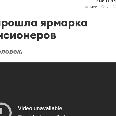
2 мин на 
0
1422
прошла ярмарка
нсионеров
еловек.