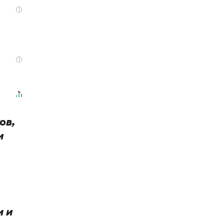
i
i
ов,
и
м и