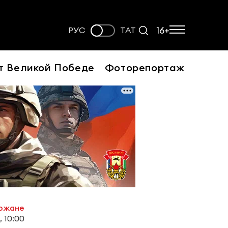
16+
РУС
ТАТ
т Великой Победе
Фоторепортаж
рожане
, 10:00