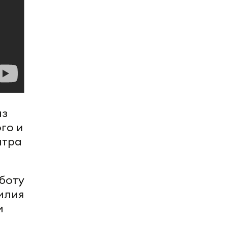
аз
го и
нтра
боту
илия
и