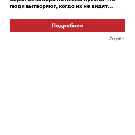
люди вытворяют, когда их не видят...
Подробнее
Королева вагона отожгла! Видео не оставит
равнодушным
i