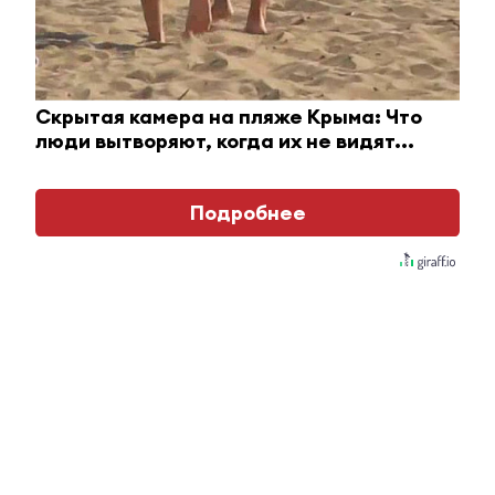
ЮВТ-24!
Перейти на страницу новости
Скрытая камера на пляже Крыма: Что
люди вытворяют, когда их не видят...
Таня Шамбер
#статьи газеты «знамя
Подробнее
труда»
18 марта 2022, 19:00
0
0
2320
Сотрудники сферы ЖКХ
Альметьевска рассказали, за что
любят свою работу
Часто самые ответственные из них остаются за
кадром.