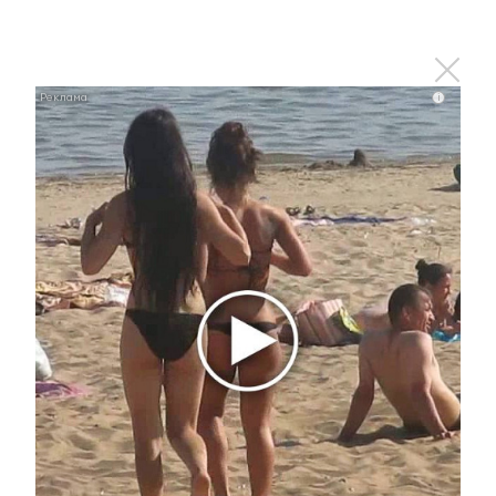
сделать огородники и какой секрет они
используют для хорошего урожая?
- День воссоединения Крыма и России. Как
отметили эту дату в Альметьевске?
i
- Стреляли из винтовки и узнали о лучших
снайперах Великой Отечественной войны.
Юнармейцы поборолись на кубок от
«Форпоста». Почему девушки тоже выбирают
военную форму?
Увидели или узнали что-то интересное?
Сообщите об этом журналистам
ЮВТ-24:
almet-tv@mail.ru
или + 7 917 255
40 26
Узнавайте все новости первыми –
►
подпишитесь на
телеграм-канал