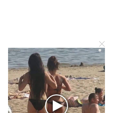
Оставьте реакцию на
прочитанный
материал
i
0
0
0
0
0
Комментарии