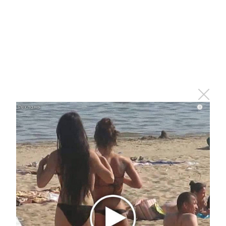
Оставьте реакцию на
прочитанный
i
материал
0
0
0
0
0
Комментарии