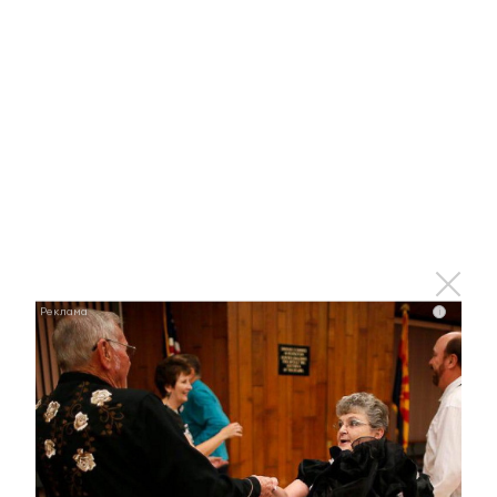
Ржу не переставая, это видео пересмотришь не
раз
i
i