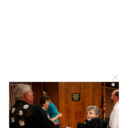
i
Королева вагона отожгла! Видео не оставит
равнодушным
i