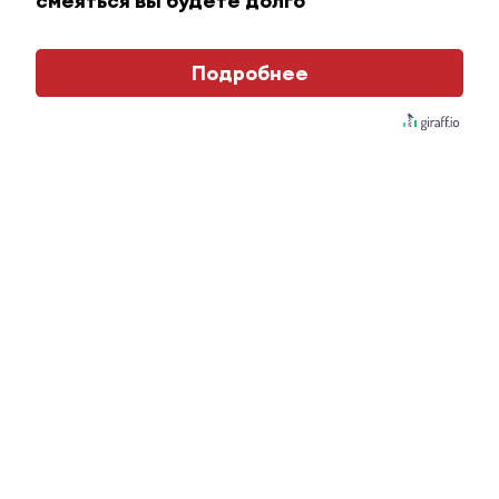
смеяться вы будете долго
Подробнее
Королева вагона отожгла! Видео не оставит
равнодушным
i