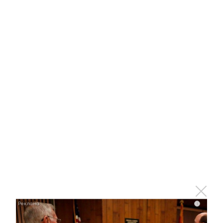
►
Узнавайте все новости первыми – подпишитесь на
телеграм-канал
ЮВТ-24!
Оставьте реакцию на
прочитанный
материал
0
0
0
0
0
i