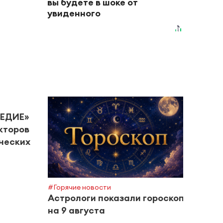
вы будете в шоке от
увиденного
ЛЕДИЕ»
кторов
ческих
#Горячие новости
#Горяч
Астрологи показали гороскоп
В Та
на 9 августа
штор