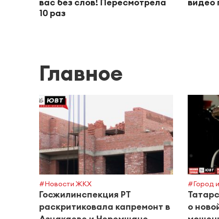
вас без слов! Пересмотрела
видео 
10 раз
Главное
#Новости ЖКХ
#Город и
Госжилинспекция РТ
Татар
раскритиковала капремонт в
о ново
Азнакаеве и Черемшане
мошен