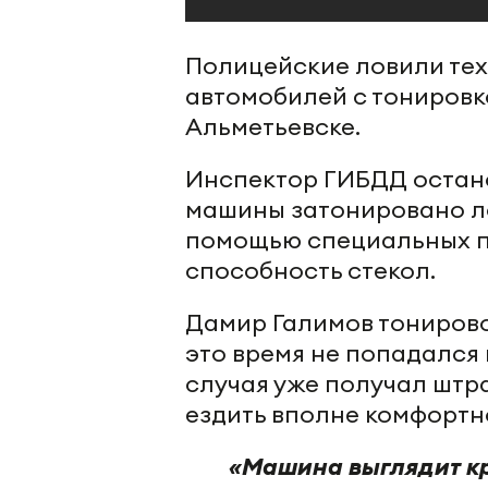
Полицейские ловили тех,
автомобилей с тонировк
Альметьевске.
Инспектор ГИБДД остано
машины затонировано ло
помощью специальных п
способность стекол.
Дамир Галимов тонирово
это время не попадался 
случая уже получал штра
ездить вполне комфорт
«Машина выглядит кра