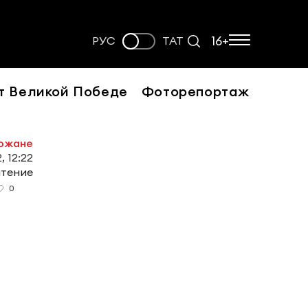
16+
РУС
ТАТ
т Великой Победе
Фоторепортаж
рожане
, 12:22
чтение
0