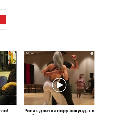
i
i
гла!
Ролик длится пару секунд, но