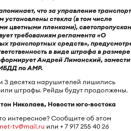
апоминает, что за управление транспор
м установлены стекла (в том числе
и цветными пленками), светопропуска
твует требованиям регламента «О
ых транспортных средств», предусмотр
ветственность в виде штрафа в размере
информирует Андрей Лиманский, замести
ИБДД по АМР.
ти 3 десятка нарушителей лишились
чили штрафы. Рейды будут продолжены.
тон Николаев, Новости юго-востока
-то интересное? Сообщите об этом
met-tv@mail.ru
или + 7 917 255 40 26