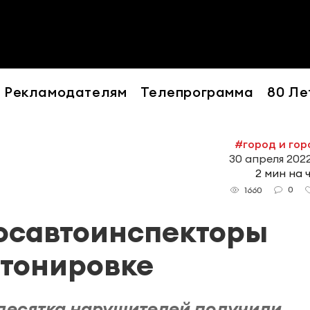
Рекламодателям
Телепрограмма
80 Ле
#город и го
30 апреля 2022
2 мин на 
0
1660
осавтоинспекторы
 тонировке
 десятка нарушителей получили