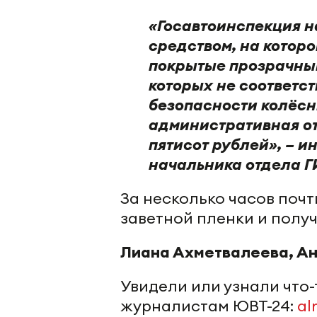
«Госавтоинспекция н
средством, на которо
покрытые прозрачным
которых не соответс
безопасности колёсн
административная от
пятисот рублей», – 
начальника отдела Г
За несколько часов поч
заветной пленки и полу
Лиана Ахметвалеева, Ан
Увидели или узнали что
журналистам ЮВТ-24:
al