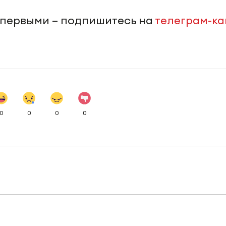
 первыми – подпишитесь на
телеграм-к
0
0
0
0