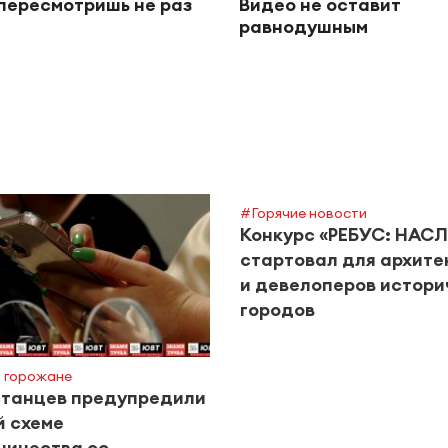
пересмотришь не раз
Видео не оставит
равнодушным
#Горячие новости
Конкурс «РЕБУС: НАС
стартовал для архите
и девелоперов истори
городов
 горожане
станцев предупредили
й схеме
ничества со