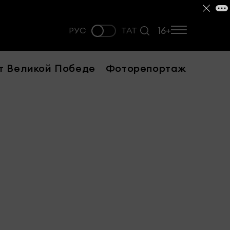
16+
РУС
ТАТ
т Великой Победе
Фоторепортаж