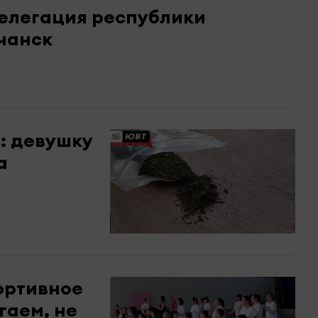
делегация республики
чанск
: девушку
а
ортивное
гаем, не