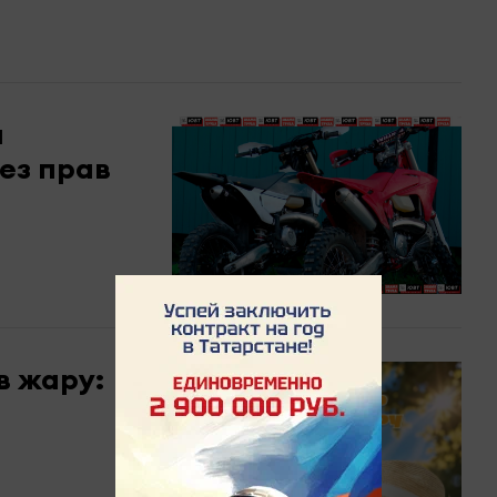
и
ез прав
в жару: