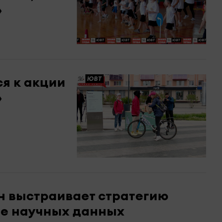
»
я к акции
»
н выстраивает стратегию
ве научных данных