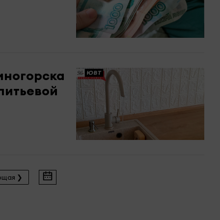
иногорска
 питьевой
ющая ❯