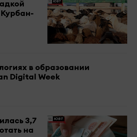
щадкой
 Курбан-
логиях в образовании
n Digital Week
лась 3,7
отать на