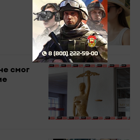
не смог
ие