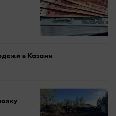
одежи в Казани
валку