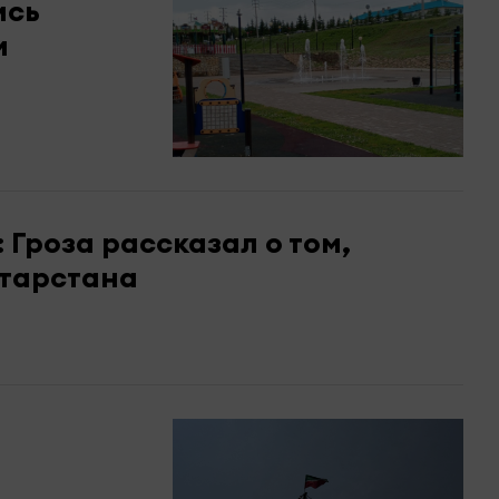
ись
и
 Гроза рассказал о том,
атарстана