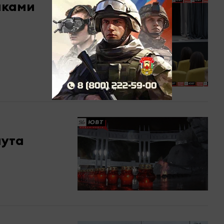
иками
нута