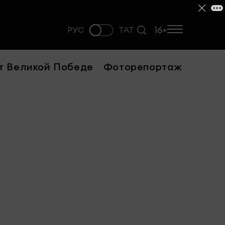
16+
РУС
ТАТ
т Великой Победе
Фоторепортаж