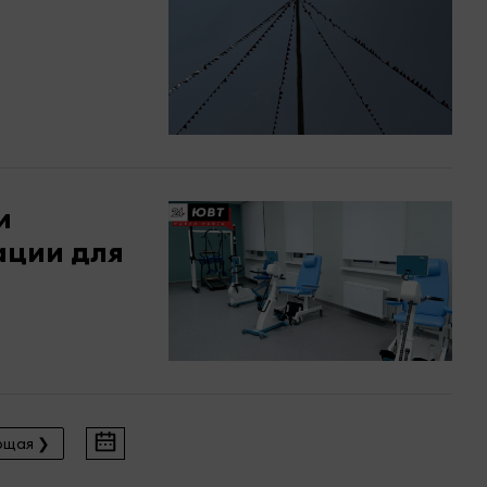
и
ации для
ющая ❯