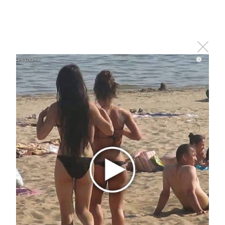
Выключились светофоры и свет в
домах Альметьевска
28 апреля 2025 - 14:32
i
В Альметьевском районе
упразднили два населенных
пункта
28 апреля 2025 - 14:31
В Татарстане по нацпроекту «Кадры» будут
отремонтированы 49 центров занятости
28 апреля 2025 - 13:03
Рустам Минниханов поприветствовал участников