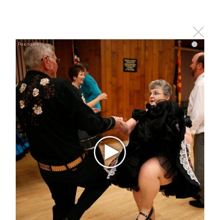
22 апреля 2025 - 13:57
i
В Альметьевске пожарная
машина съехала в кювет
22 апреля 2025 - 13:54
Стартовал прием заявок на
Международную премию
«МЫВМЕСТЕ»
22 апреля 2025 - 12:59
Молодежный конкурс «Вместе против коррупции!»
принимает заявки с 1 мая