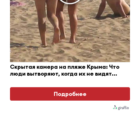
18 апреля 2025 - 11:32
ИИ-ассистент «СауБозау»
успешно прошёл тестирование
по молочному скотоводству
18 апреля 2025 - 10:35
Скрытая камера на пляже Крыма: Что
люди вытворяют, когда их не видят...
В Татарстане стартует
Всероссийское голосование по
Подробнее
выбору объектов для
благоустройства в предстоящем
году
18 апреля 2025 - 10:15