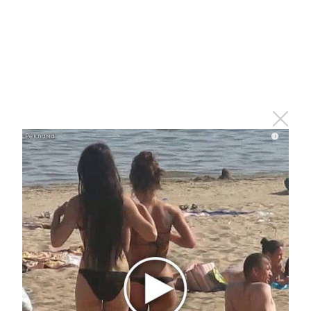
18 апреля 2025 - 14:30
Субботник в Казани пройдет в
новом формате
18 апреля 2025 - 14:18
i
В ночь с 19 по 20 апреля в
альметьевских храмах пройдут
Пасхальные службы
18 апреля 2025 - 14:05
Альметьевца оштрафовали за
нарушение требований пожарной
безопасности при проведении
электросварочных работ