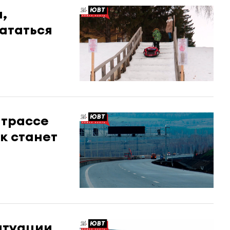
,
ататься
 трассе
к станет
итуации