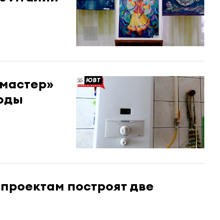
«мастер»
воды
цпроектам построят две