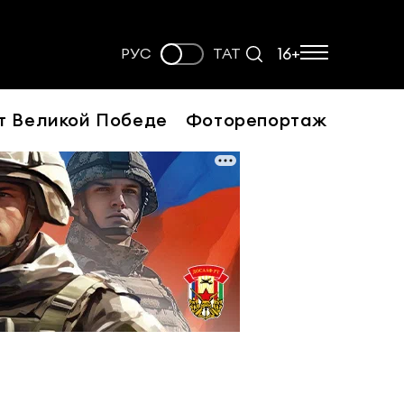
16+
РУС
ТАТ
т Великой Победе
Фоторепортаж