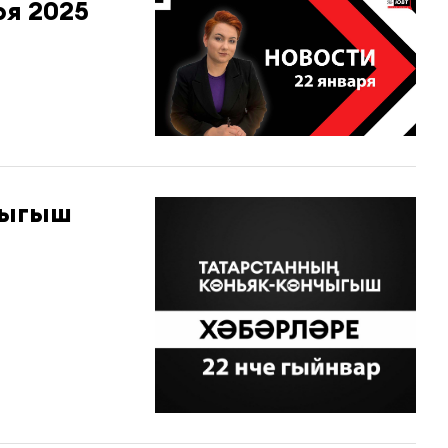
ря 2025
чыгыш