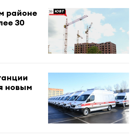
ом районе
лее 30
танции
я новым