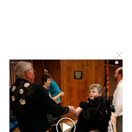
13 декабря 2024 - 15:49
«Салават купере» представляет новый проект
«Изучаю с Салаватиками!»
13 декабря 2024 - 15:01
i
В Альметьевске сотрудники
пунктов весового контроля
показали, как работает система
13 декабря 2024 - 14:39
В Альметьевске прошел семинар
педагогов