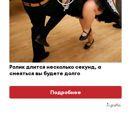
13 декабря 2024 - 14:20
В Альметьевске устанавливают
пожарные извещатели в
квартирах многодетных и
пожилых
13 декабря 2024 - 14:06
Ролик длится несколько секунд, а
смеяться вы будете долго
В Татарстане состоялись живые показы спектаклей
Фестиваля «Театральное Приволжье»
Подробнее
13 декабря 2024 - 14:01
Альметьевцы пожаловались на
«световое шоу» во дворе