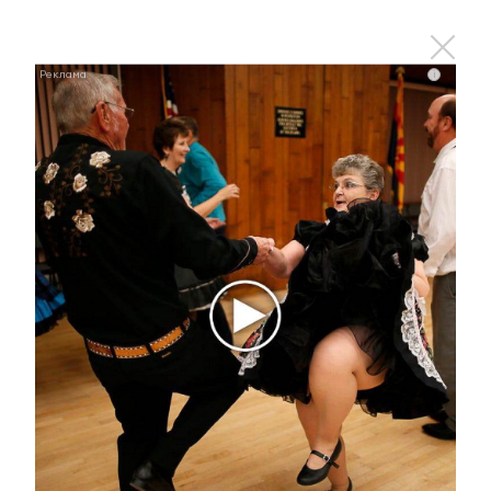
На 153 тысяч оштрафован
руководитель лениногорского
«Водоканала»
i
7 июля 2024 - 13:06
В Альметьевске проходит
общегородской крестный ход
7 июля 2024 - 12:20
«Экспертный клуб» оценил инициативу Путина о
поддержке семей
7 июля 2024 - 12:16
В Казани прошёл «Большой