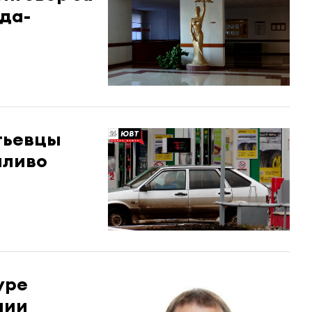
да-
тьевцы
пливо
уре
нии