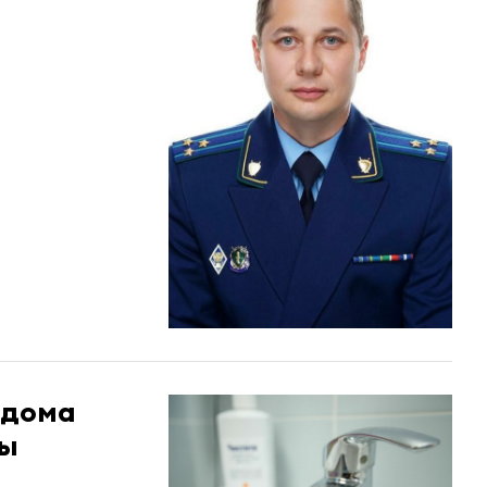
 дома
ды