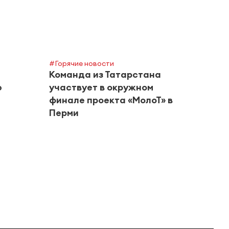
#Горячие новости
Команда из Татарстана
ю
участвует в окружном
финале проекта «МолоТ» в
Перми
#Город
Альм
риск
в авг