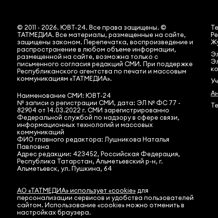
© 2011 - 2026. ЮВТ-24. Все права защищены. ©
Т
ТАТМЕДИА. Все материалы, размещенные на сайте,
Ре
защищены законом. Перепечатка, воспроизведение и
Жу
распространение в любом объеме информации,
Эл
размещенной на сайте, возможна только с
Э
письменного согласия редакций СМИ. При поддержке
ко
Республиканского агентства по печати и массовым
коммуникациям «ТАТМЕДИА».
У
А
Наименование СМИ: ЮВТ-24
№ записи о регистрации СМИ, дата: ЭЛ № ФС 77 -
Те
82904 от 14.03.2022 г. СМИ зарегистрированно
Федеральной службой по надзору в сфере связи,
информационных технологий и массовых
коммуникаций
ФИО главного редактора: Лушникова Наталья
Павловна
Адрес редакции: 423452, Российская Федерация,
Республика Татарстан, Альметьевский р-н, г.
Альметьевск, ул. Пушкина, 64
АО «ТАТМЕДИА» использует «cookie»
для
персонализации сервисов и удобства пользователей
сайтом. Использование «cookie» можно отменить в
настройках браузера.