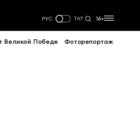
16+
РУС
ТАТ
т Великой Победе
Фоторепортаж