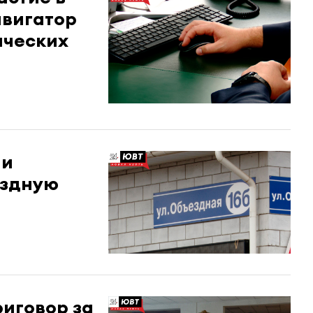
вигатор
ических
ли
ездную
риговор за