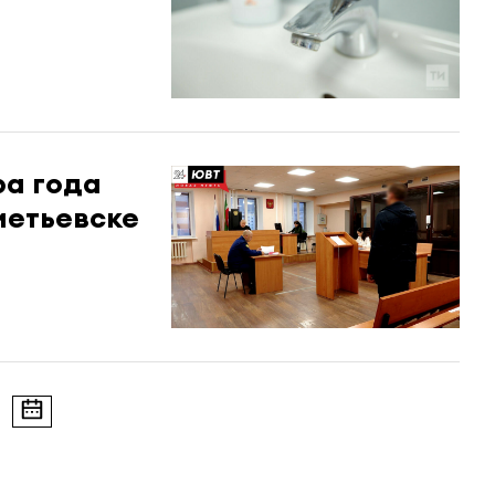
ра года
метьевске