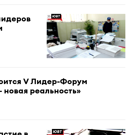
лидеров
и
тоится V Лидер-Форум
 новая реальность»
астие в