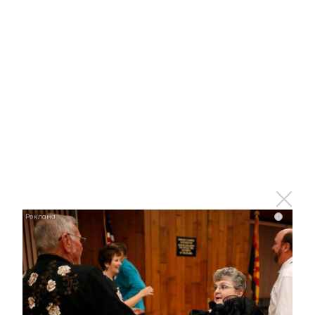
Альметьевцы могут посетить
бесплатные тренировки
24 августа 2022 - 14:23
Альметьевцев и гостей города
приглашают на бесплатную
экскурсию по новым муралам
24 августа 2022 - 14:19
i
В Татарстане проходит акция «Маршруты добра»
24 августа 2022 - 13:31