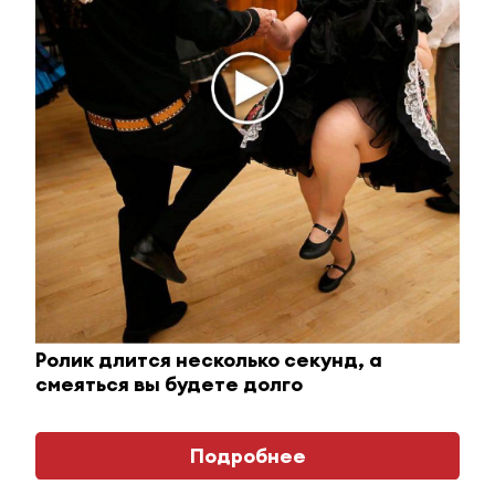
В Альметьевске женщину
осудили за неуплату алиментов
на сумму более 1 млн рублей
24 августа 2022 - 12:53
Бизнес Татарстана может
получить кредиты на
инвестиционные цели в 18 банках
в республике
Ролик длится несколько секунд, а
смеяться вы будете долго
24 августа 2022 - 11:44
Подробнее