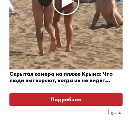
29 июня 2022 - 14:59
Жителей и гостей
Альметьевска приглашают на
открытие «Индустриального
сквера»
Скрытая камера на пляже Крыма: Что
люди вытворяют, когда их не видят...
29 июня 2022 - 14:42
Подробнее
В Татарстане легковушка влетела под колеса
эвакуатора
29 июня 2022 - 14:00