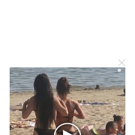
Татарстанцы смогут увидеть редкого речного кита
на празднике удмуртской культуры «Гырон
Быдтон»
29 июня 2022 - 15:43
В Альметьевске 30 июня
некоторые дома останутся без
i
холодной воды
29 июня 2022 - 15:35
Афиша мероприятий: куда пойти 1
и 2 июля в Альметьевске в рамках
«Культурной среды города»