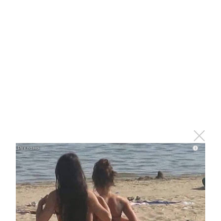
31 мая 2022 - 17:32
Нагуманов: Это общая победа
жителей Альметьевска, кому
небезразлично экологическое
состояние города
31 мая 2022 - 17:08
i
В Альметьевском районе огонь
уничтожил баню и птичник
31 мая 2022 - 16:43