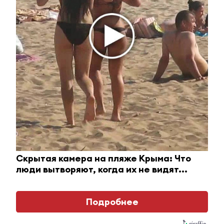
В Татарстане заработает проект «Родительское
собрание»
31 мая 2022 - 15:46
В Альметьевске наградили
победителей конкурса «Лучший
по профессии»
31 мая 2022 - 15:09
Скрытая камера на пляже Крыма: Что
люди вытворяют, когда их не видят...
Минниханов и Хабиров
подписали соглашение о
Подробнее
местоположении границы
Татарстана и Башкирии