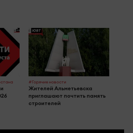
рстана
#Горячие новости
#Поле
ти
Жителей Альметьевска
Росп
026
приглашают почтить память
сове
строителей
басс