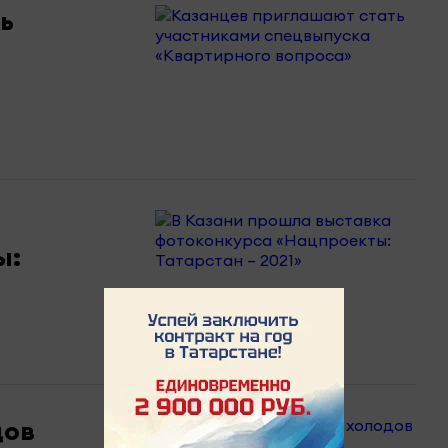
ь
ы:
дов